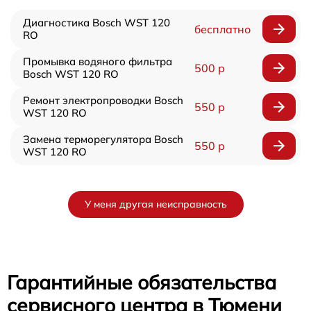
Диагностика Bosch WST 120
бесплатно
RO
Промывка водяного фильтра
500 р
Bosch WST 120 RO
Ремонт электропроводки Bosch
550 р
WST 120 RO
Замена терморегулятора Bosch
550 р
WST 120 RO
У меня другая неисправность
Гарантийные обязательства
сервисного центра в Тюмени