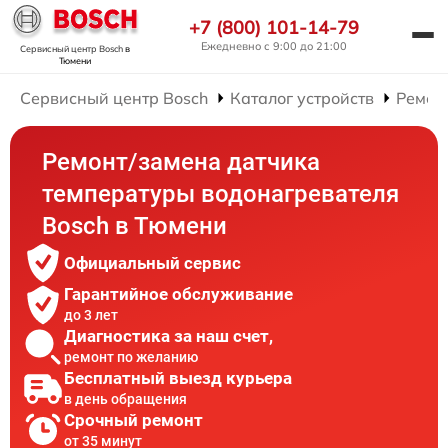
+7 (800) 101-14-79
Ежедневно с 9:00 до 21:00
Сервисный центр Bosch
в
Тюмени
Сервисный центр Bosch
Каталог устройств
Ремон
Ремонт/замена датчика
температуры водонагревателя
Bosch в Тюмени
Официальный сервис
Гарантийное обслуживание
до 3 лет
Диагностика за наш счет,
ремонт по желанию
Бесплатный выезд курьера
в день обращения
Срочный ремонт
от 35 минут