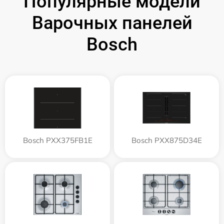
Популярные модели
Варочных панелей
Bosch
Bosch PXX375FB1E
Bosch PXX875D34E