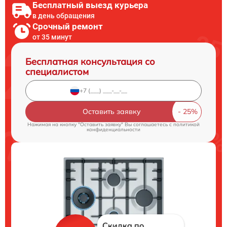
Бесплатный выезд курьера
в день обращения
Срочный ремонт
от 35 минут
Бесплатная консультация со
специалистом
Оставить заявку
Нажимая на кнопку "Оставить заявку" Вы соглашаетесь c
политикой
конфиденциальности
Скидка по