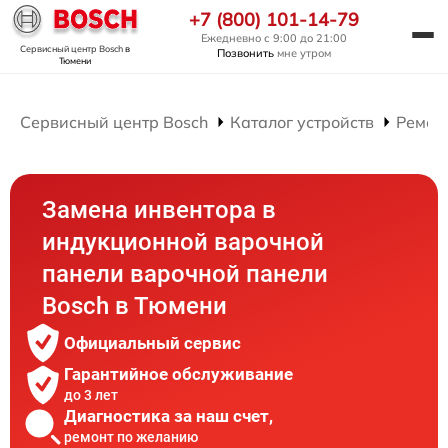
+7 (800) 101-14-79
Ежедневно с 9:00 до 21:00
Сервисный центр Bosch
в
Позвонить
мне утром
Тюмени
Сервисный центр Bosch
Каталог устройств
Ремон
Замена инвентора в
индукционной варочной
панели варочной панели
Bosch в Тюмени
Официальный сервис
Гарантийное обслуживание
до 3 лет
Диагностика за наш счет,
ремонт по желанию