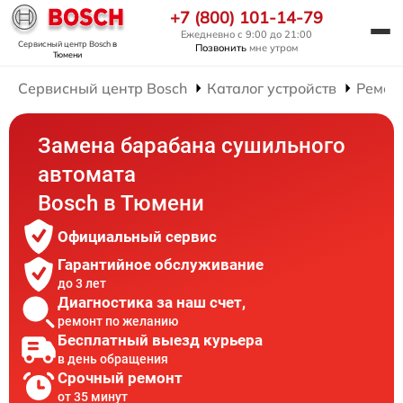
+7 (800) 101-14-79
Ежедневно с 9:00 до 21:00
Сервисный центр Bosch
в
Позвонить
мне утром
Тюмени
Сервисный центр Bosch
Каталог устройств
Ремон
Замена барабана сушильного
автомата
Bosch в Тюмени
Официальный сервис
Гарантийное обслуживание
до 3 лет
Диагностика за наш счет,
ремонт по желанию
Бесплатный выезд курьера
в день обращения
Срочный ремонт
от 35 минут