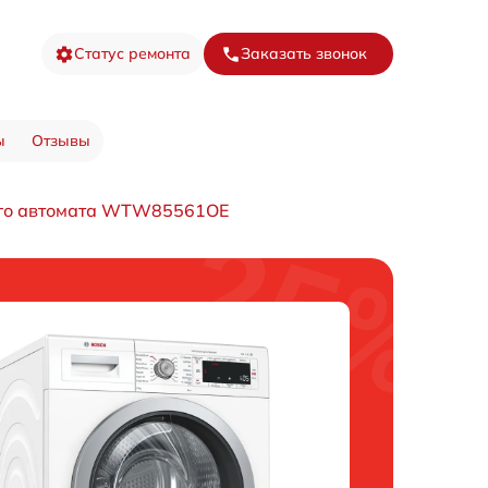
Статус ремонта
Заказать звонок
ы
Отзывы
го автомата WTW85561OE