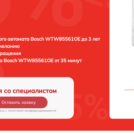
ого автомата Bosch WTW85561OE до 3 лет
 желанию
бращения
та Bosch WTW85561OE от 35 минут
я со специалистом
Оставить заявку
есь c
политикой конфиденциальности