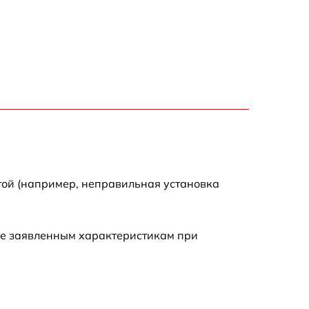
900 р
1590 р
1300 р
200 р
1590 р
той (например, неправильная установка
2490 р
ие заявленным характеристикам при
1590 р
1900 р