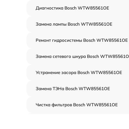
Диагностика Bosch WTW85561OE
Замена лампы Bosch WTW85561OE
Ремонт гидросистемы Bosch WTW85561OE
Замена сетевого шнура Bosch WTW85561
Устранение засора Bosch WTW85561OE
Замена ТЭНа Bosch WTW85561OE
Чистка фильтров Bosch WTW85561OE
Замена кнопок Bosch WTW85561OE