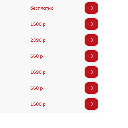
бесплатно
1500 р
2390 р
650 р
1690 р
650 р
1500 р
790 р