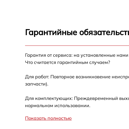
Ремонт модуля управления Bosch
WTW85561OE
Замена вентилятора Bosch WTW85561OE
Гарантийные обязательст
Замена термостата Bosch WTW85561OE
Восстановление проводки Bosch
Гарантия от сервиса: на установленные нами
WTW85561OE
Что считается гарантийным случаем?
Замена барабана Bosch WTW85561OE
Для работ: Повторное возникновение неиспр
запчасти).
Ремонт бака Bosch WTW85561OE
Для комплектующих: Преждевременный выход 
Замена пускового конденсатора Bosch
нормальном использовании.
WTW85561OE
Показать полностью
Герметизация Bosch WTW85561OE