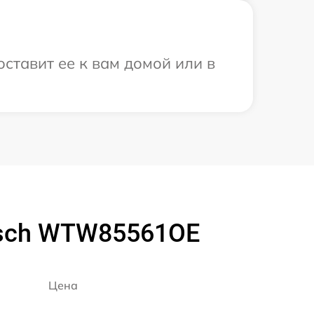
ставит ее к вам домой или в
osch WTW85561OE
Цена