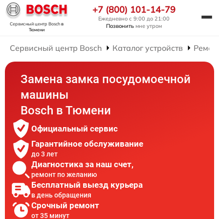
+7 (800) 101-14-79
Ежедневно с 9:00 до 21:00
Сервисный центр Bosch
в
Позвонить
мне утром
Тюмени
Сервисный центр Bosch
Каталог устройств
Ремон
Замена замка посудомоечной
машины
Bosch в Тюмени
Официальный сервис
Гарантийное обслуживание
до 3 лет
Диагностика за наш счет,
ремонт по желанию
Бесплатный выезд курьера
в день обращения
Срочный ремонт
от 35 минут