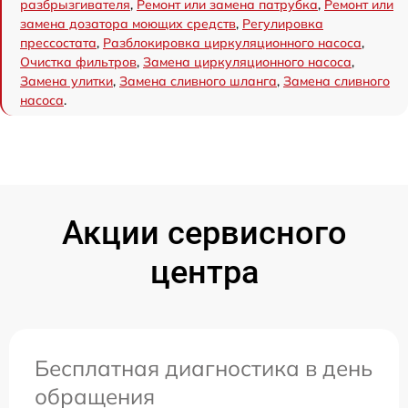
разбрызгивателя
,
Ремонт или замена патрубка
,
Ремонт или
замена дозатора моющих средств
,
Регулировка
прессостата
,
Разблокировка циркуляционного насоса
,
Очистка фильтров
,
Замена циркуляционного насоса
,
Замена улитки
,
Замена сливного шланга
,
Замена сливного
насоса
.
Акции сервисного
центра
Бесплатная диагностика в день
обращения