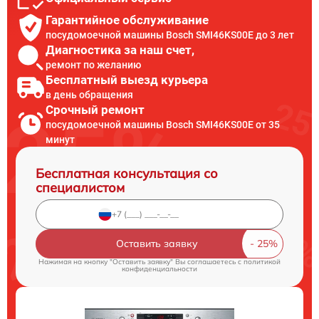
Гарантийное обслуживание
посудомоечной машины Bosch SMI46KS00E до 3 лет
Диагностика за наш счет,
ремонт по желанию
Бесплатный выезд курьера
в день обращения
Срочный ремонт
посудомоечной машины Bosch SMI46KS00E от 35
минут
Бесплатная консультация со
специалистом
Оставить заявку
Нажимая на кнопку "Оставить заявку" Вы соглашаетесь c
политикой
конфиденциальности