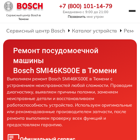
+7 (800) 101-14-79
Ежедневно с 9:00 до 21:00
Сервисный центр Bosch
в
Позвонить
мне утром
Тюмени
Сервисный центр Bosch
Каталог устройств
Ремон
Ремонт посудомоечной
машины
Bosch SMI46KS00E в Тюмени
Выполняем ремонт Bosch SMI46KS00E в Тюмени с
устранением неисправностей любой сложности. Проводим
диагностику, выявляем причины поломки, заменяем
неисправные детали и восстанавливаем
работоспособность устройства. Используем оригинальные
или рекомендованные производителем запчасти, после
ремонта выполняем проверку всех функций и
предоставляем гарантию.
Официальный сервис