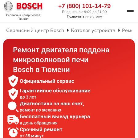
+7 (800) 101-14-79
Ежедневно с 9:00 до 21:00
Сервисный центр Bosch
в
Позвонить
мне утром
Тюмени
Сервисный центр Bosch
Каталог устройств
Ремон
Ремонт двигателя поддона
микроволновой печи
Bosch в Тюмени
Официальный сервис
Гарантийное обслуживание
до 3 лет
Диагностика за наш счет,
ремонт по желанию
Бесплатный выезд курьера
в день обращения
Срочный ремонт
от 35 минут