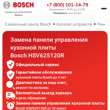
+7 (800) 101-14-79
Ежедневно с 9:00 до 21:00
Сервисный центр Bosch
в
Позвонить
мне утром
Тюмени
Сервисный центр Bosch
Каталог устройств
Ремон
Замена панели управления
кухонной плиты
Bosch HSV625120R
Официальный сервис
Гарантийное обслуживание
кухонной плиты Bosch до 3 лет
Диагностика за наш счет,
ремонт по желанию
Бесплатный выезд курьера
в день обращения
Замена панели управления кухонной плиты
Bosch HSV625120R от 35 минут