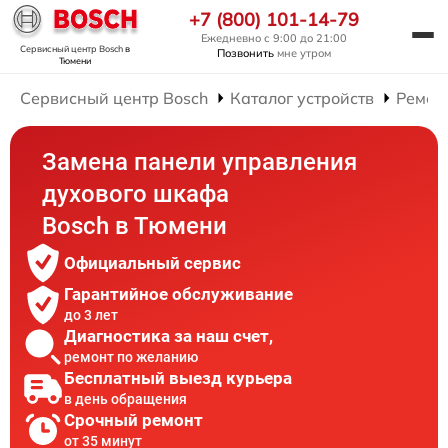
+7 (800) 101-14-79
Ежедневно с 9:00 до 21:00
Сервисный центр Bosch
в
Позвонить
мне утром
Тюмени
Сервисный центр Bosch
Каталог устройств
Ремон
Замена панели управления
духового шкафа
Bosch в Тюмени
Официальный сервис
Гарантийное обслуживание
до 3 лет
Диагностика за наш счет,
ремонт по желанию
Бесплатный выезд курьера
в день обращения
Срочный ремонт
от 35 минут