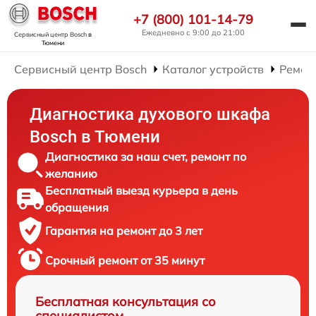
+7 (800) 101-14-79
Ежедневно с 9:00 до 21:00
Сервисный центр Bosch
в
Тюмени
Сервисный центр Bosch
Каталог устройств
Ремон
Диагностика духового шкафа
Bosch в Тюмени
Диагностика за наш счет, ремонт по
желанию
Бесплатный выезд курьера в день
обращения
Гарантия на ремонт до 3 лет
Срочный ремонт от 35 минут
Бесплатная консультация со
специалистом